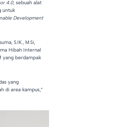
or 4.0
, sebuah alat
g untuk
inable Development
ma, S.IK., M.Si,
ema Hibah Internal
tif yang berdampak
rdas yang
h di area kampus,”