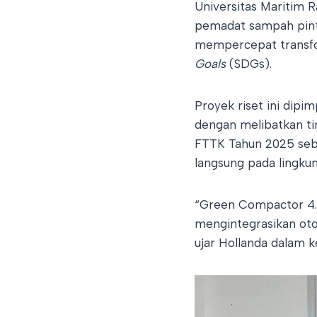
Universitas Maritim 
pemadat sampah pint
mempercepat transf
Goals
(SDGs).
Proyek riset ini dipi
dengan melibatkan ti
FTTK Tahun 2025 seba
langsung pada lingku
“Green Compactor 4.0 
mengintegrasikan ot
ujar Hollanda dalam 