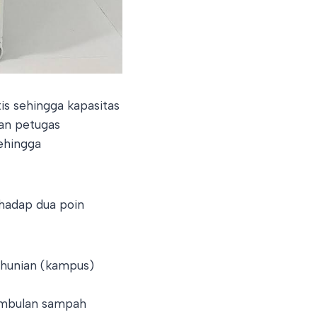
s sehingga kapasitas
kan petugas
sehingga
rhadap dua poin
hunian (kampus)
imbulan sampah