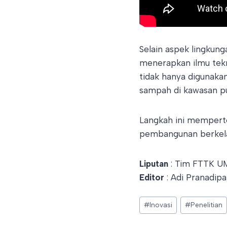
Selain aspek lingkun
menerapkan ilmu tekn
tidak hanya digunakan
sampah di kawasan pu
Langkah ini memperte
pembangunan berkelan
Liputan
: Tim FTTK 
Editor
: Adi Pranadip
Post
#
Inovasi
#
Penelitian
Tags: