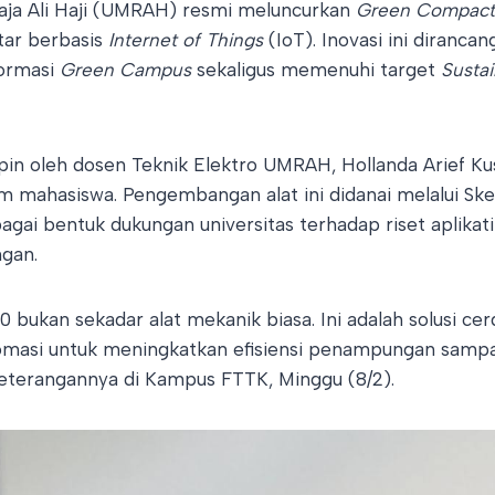
Raja Ali Haji (UMRAH) resmi meluncurkan
Green Compact
ar berbasis
Internet of Things
(IoT). Inovasi ini dirancan
ormasi
Green Campus
sekaligus memenuhi target
Susta
mpin oleh dosen Teknik Elektro UMRAH, Hollanda Arief Kusu
m mahasiswa. Pengembangan alat ini didanai melalui Sk
gai bentuk dukungan universitas terhadap riset aplika
ngan.
bukan sekadar alat mekanik biasa. Ini adalah solusi ce
omasi untuk meningkatkan efisiensi penampungan sampa
keterangannya di Kampus FTTK, Minggu (8/2).