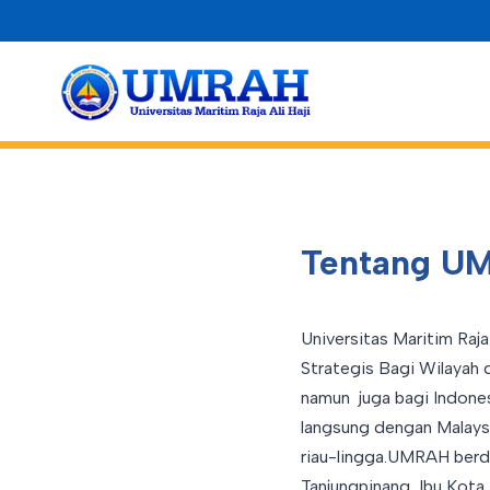
Skip
to
content
Tentang U
Universitas Maritim Raja
Strategis Bagi Wilayah 
namun juga bagi Indonesi
langsung dengan Malaysi
riau-lingga.UMRAH berd
Tanjungpinang, Ibu Kota 