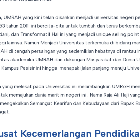
UMRAH yang kini telah disahkan menjadi universitas negeri p
53 tahun 2011 ini bercita-cita untuk tumbuh dan terus berkem
dani, dan Transformatif.Hal ini yang menjadi unique selling p
ggi lainnya. Namun Menjadi Universitas terkemuka di bidang ma
H di tengah persaingan yang sedemikian hebatnya di rantau in
vitas akademika UMRAH dan dukungan Masyarakat dan Dunia U
eh Kampus Pesisir ini hingga menapaki jalan panjang menuju Unive
im yang melekat pada Universitas ini melambangkan UMRAH mem
tuk memajukan dunia maritim negeri ini . Nama Raja Ali Haji yan
mengekalkan Semangat Kearifan dan Kebudayaan dari Bapak Ba
ngat.
usat Kecemerlangan Pendidika