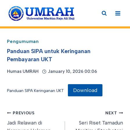
Skip
to
content
Pengumuman
Panduan SIPA untuk Keringanan
Pembayaran UKT
Humas UMRAH
January 10, 2026 00:06
Download
Panduan SIPA Keringanan UKT
Post
PREVIOUS
NEXT
Jadi Relawan di
Seri Riset Tamadun
navigation