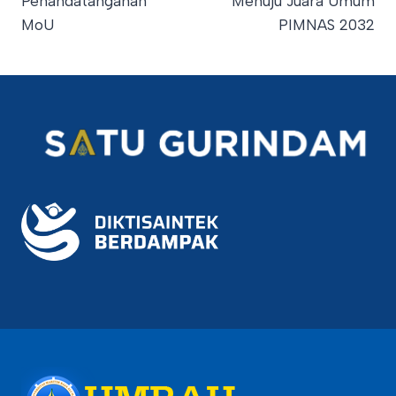
Penandatanganan
Menuju Juara Umum
MoU
PIMNAS 2032