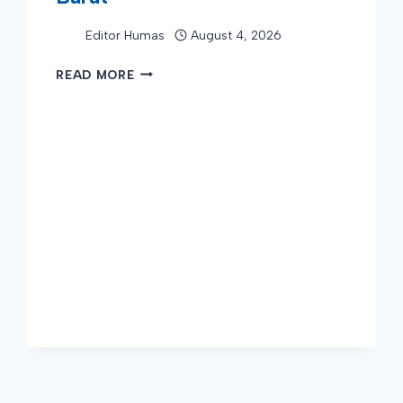
Editor Humas
August 4, 2026
PERPANJANGAN
READ MORE
REGISMA
DAN
PEMBAYARAN
UKT
SMMPTN
BARAT