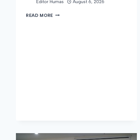
Editor Humas
August 6, 2026
SURAT
READ MORE
EDARAN
PKKMB
UMRAH
2026