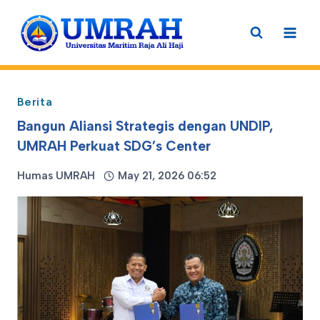
Skip
to
content
Berita
Bangun Aliansi Strategis dengan UNDIP,
UMRAH Perkuat SDG’s Center
Humas UMRAH
May 21, 2026 06:52