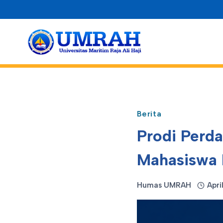
Skip
to
content
Berita
Prodi Perd
Mahasiswa 
Humas UMRAH
Apri