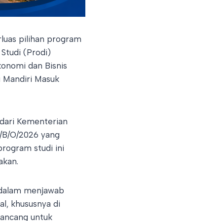
luas pilihan program
Studi (Prodi)
konomi dan Bisnis
i Mandiri Masuk
 dari Kementerian
9/B/O/2026 yang
rogram studi ini
akan.
H dalam menjawab
l, khususnya di
rancang untuk