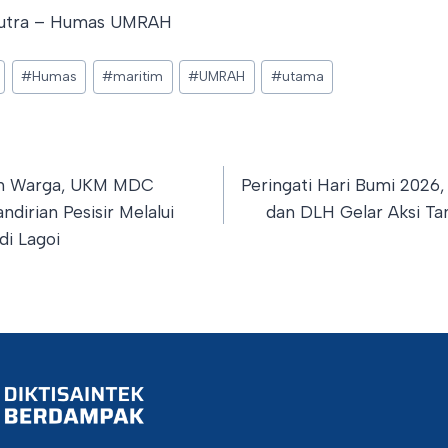
putra – Humas UMRAH
#
Humas
#
maritim
#
UMRAH
#
utama
an Warga, UKM MDC
Peringati Hari Bumi 202
irian Pesisir Melalui
dan DLH Gelar Aksi T
di Lagoi