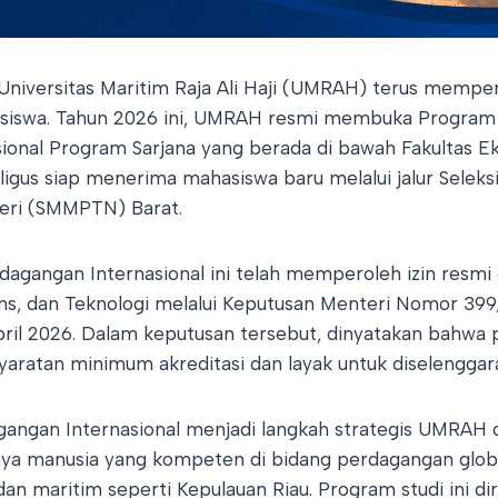
Universitas Maritim Raja Ali Haji (UMRAH) terus memper
asiswa. Tahun 2026 ini, UMRAH resmi membuka Program 
ional Program Sarjana yang berada di bawah Fakultas E
igus siap menerima mahasiswa baru melalui jalur Seleks
eri (SMMPTN) Barat.
agangan Internasional ini telah memperoleh izin resmi
ains, dan Teknologi melalui Keputusan Menteri Nomor 39
pril 2026. Dalam keputusan tersebut, dinyatakan bahwa p
aratan minimum akreditasi dan layak untuk diselenggar
gangan Internasional menjadi langkah strategis UMRA
a manusia yang kompeten di bidang perdagangan globa
an maritim seperti Kepulauan Riau. Program studi ini di