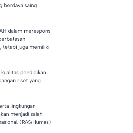
g berdaya saing
MRAH dalam merespons
 perbatasan
 tetapi juga memiliki
ualitas pendidikan
bangan riset yang
erta lingkungan
akan menjadi salah
rnasional. (RAS/Humas)