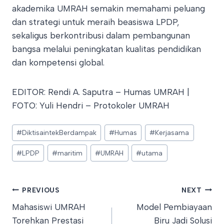
akademika UMRAH semakin memahami peluang
dan strategi untuk meraih beasiswa LPDP,
sekaligus berkontribusi dalam pembangunan
bangsa melalui peningkatan kualitas pendidikan
dan kompetensi global.
EDITOR: Rendi A. Saputra – Humas UMRAH |
FOTO: Yuli Hendri – Protokoler UMRAH
Post
#
DiktisaintekBerdampak
#
Humas
#
Kerjasama
Tags:
#
LPDP
#
maritim
#
UMRAH
#
utama
Post
PREVIOUS
NEXT
Mahasiswi UMRAH
Model Pembiayaan
navigation
Torehkan Prestasi
Biru Jadi Solusi